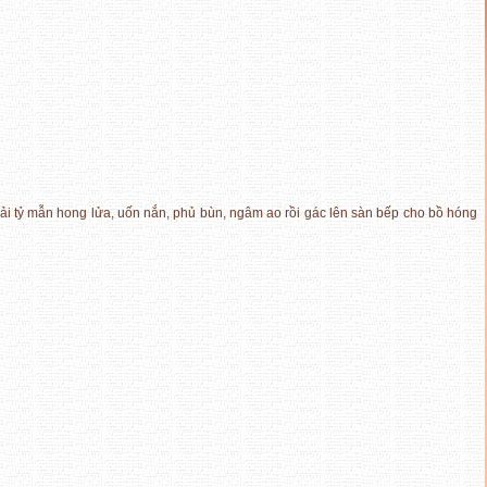
ải tỷ mẫn hong lửa, uốn nắn, phủ bùn, ngâm ao rồi gác lên sàn bếp cho bồ hóng