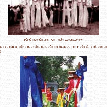
Đội cà kheo cồn Vinh - Ảnh: nguồn ca.cand.com.vn
hi tre còn là những búp măng non. Đến khi đạt được kích thước cần thiết, còn ph
g.