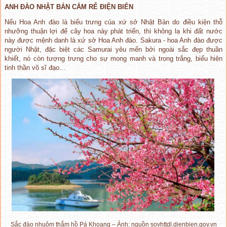
ANH ĐÀO NHẬT BẢN CẮM RỄ ĐIỆN BIÊN
Nếu Hoa Anh đào là biểu trưng của xứ sở Nhật Bản do điều kiện thỗ
nhưỡng thuận lợi để cây hoa này phát triển, thì không lạ khi đất nước
này được mệnh danh là xứ sở Hoa Anh đào. Sakura - hoa Anh đào được
người Nhật, đặc biệt các Samurai yêu mến bởi ngoài sắc đẹp thuần
khiết, nó còn tượng trưng cho sự mong manh và trong trắng, biểu hiện
tinh thần võ sĩ đạo...
Sắc đào nhuộm thắm hồ Pá Khoang – Ảnh: nguồn sovhttdl.dienbien.gov.vn