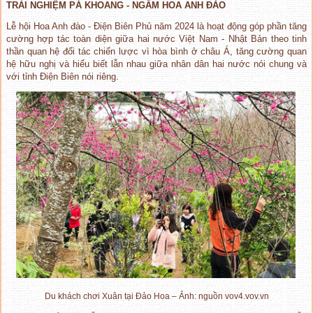
TRẢI NGHIỆM PÁ KHOANG - NGẮM HOA ANH ĐÀO
Lễ hội Hoa Anh đào - Điện Biên Phủ năm 2024 là hoạt động góp phần tăng
cường hợp tác toàn diện giữa hai nước Việt Nam - Nhật Bản theo tinh
thần quan hệ đối tác chiến lược vì hòa bình ở châu Á, tăng cường quan
hệ hữu nghị và hiểu biết lẫn nhau giữa nhân dân hai nước nói chung và
với tỉnh Điện Biên nói riêng.
Du khách chơi Xuân tại Đảo Hoa – Ảnh: nguồn vov4.vov.vn