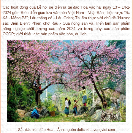
Các hoạt động của Lễ hội sẽ diễn ra tại đảo Hoa vào hai ngày 13 – 14-1-
2024 gồm Biểu diễn giao lưu văn hóa Việt Nam - Nhật Bản; Tiệc rượu “Sa
Kê - Mông Pê”; Lẫu thắng cố - Lẫu Oden; Thi ẩm thực với chủ đề “Hương
sắc Điện Biên”; Phiên chợ Rau - Quả nông sản và Triển lãm sản phẩm
nông nghiệp chất lượng cao năm 2024 và trưng bày các sản phẩm
OCOP; giới thiệu các sản phẩm văn hóa, du lịch...
Sắc đào trên đảo Hoa – Ảnh: nguồn dulichkhatvongviet.com