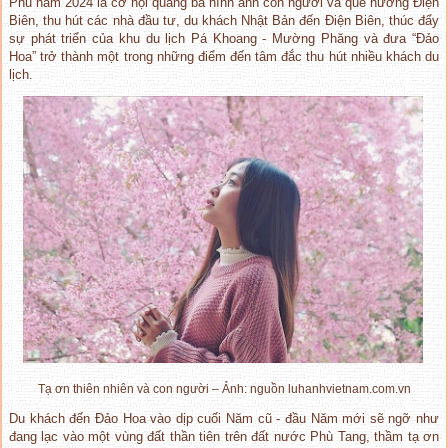
Phủ năm 2024 là cơ hội quảng bá hình ảnh con người và quê hương Điện
Biên, thu hút các nhà đầu tư, du khách Nhật Bản đến Điện Biên, thúc đẩy
sự phát triển của khu du lịch Pá Khoang - Mường Phăng và đưa “Đảo
Hoa” trở thành một trong những điểm đến tâm đắc thu hút nhiều khách du
lịch.
Tạ ơn thiên nhiên và con người – Ảnh: nguồn luhanhvietnam.com.vn
Du khách đến Đảo Hoa vào dịp cuối Năm cũ - đầu Năm mới sẽ ngỡ như
đang lạc vào một vùng đất thần tiên trên đất nước Phù Tang, thầm tạ ơn