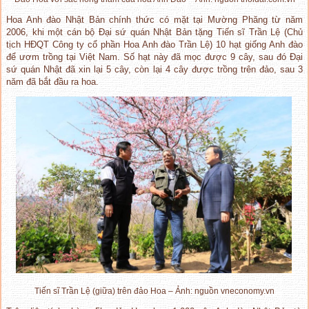
Hoa Anh đào Nhật Bản chính thức có mặt tại Mường Phăng từ năm
2006, khi một cán bộ Đại sứ quán Nhật Bản tặng Tiến sĩ Trần Lệ (Chủ
tịch HĐQT Công ty cổ phần Hoa Anh đào Trần Lệ) 10 hạt giống Anh đào
để ươm trồng tại Việt Nam. Số hạt này đã mọc được 9 cây, sau đó Đại
sứ quán Nhật đã xin lại 5 cây, còn lại 4 cây được trồng trên đảo, sau 3
năm đã bắt đầu ra hoa.
Tiến sĩ Trần Lệ (giữa) trên đảo Hoa – Ảnh: nguồn vneconomy.vn