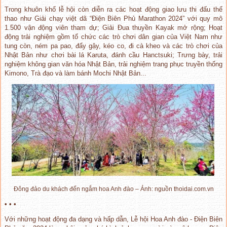
Trong khuôn khổ lễ hội còn diễn ra các hoạt động giao lưu thi đấu thể
thao như Giải chạy việt dã “Điện Biên Phủ Marathon 2024” với quy mô
1.500 vận động viên tham dự; Giải Đua thuyền Kayak mở rộng; Hoạt
động trải nghiệm gồm tổ chức các trò chơi dân gian của Việt Nam như
tung còn, ném pa pao, đẩy gậy, kéo co, đi cà kheo và các trò chơi của
Nhật Bản như chơi bài lá Karuta, đánh cầu Hanctsuki; Trưng bày, trải
nghiệm không gian văn hóa Nhật Bản, trải nghiệm trang phục truyền thống
Kimono, Trà đạo và làm bánh Mochi Nhật Bản...
Đông đảo du khách đến ngắm hoa Anh đào – Ảnh: nguồn thoidai.com.vn
• • •
Với những hoạt động đa dạng và hấp dẫn, Lễ hội Hoa Anh đào - Điện Biên