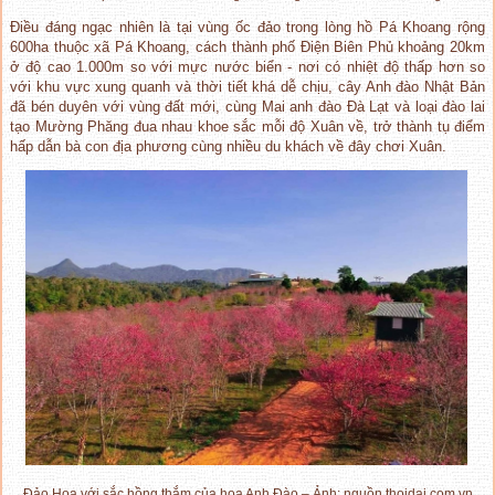
Điều đáng ngạc nhiên là tại vùng ốc đảo trong lòng hồ Pá Khoang rộng
600ha thuộc xã Pá Khoang, cách thành phố Điện Biên Phủ khoảng 20km
ở độ cao 1.000m so với mực nước biển - nơi có nhiệt độ thấp hơn so
với khu vực xung quanh và thời tiết khá dễ chịu, cây Anh đào Nhật Bản
đã bén duyên với vùng đất mới, cùng Mai anh đào Đà Lạt và loại đào lai
tạo Mường Phăng đua nhau khoe sắc mỗi độ Xuân về, trở thành tụ điểm
hấp dẫn bà con địa phương cùng nhiều du khách về đây chơi Xuân.
Đảo Hoa với sắc hồng thắm của hoa Anh Đào – Ảnh: nguồn thoidai.com.vn