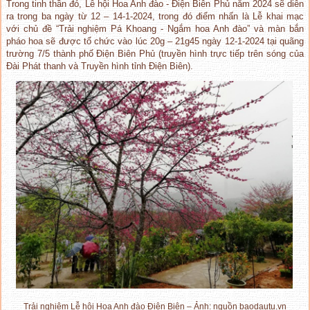
Trong tinh thần đó, Lễ hội Hoa Anh đào - Điện Biên Phủ năm 2024 sẽ diễn
ra trong ba ngày từ 12 – 14-1-2024, trong đó điểm nhấn là Lễ khai mạc
với chủ đề “Trải nghiệm Pá Khoang - Ngắm hoa Anh đào” và màn bắn
pháo hoa sẽ được tổ chức vào lúc 20g – 21g45 ngày 12-1-2024 tại quãng
trường 7/5 thành phố Điện Biên Phủ (truyền hình trực tiếp trên sóng của
Đài Phát thanh và Truyền hình tỉnh Điện Biên).
Trải nghiệm Lễ hội Hoa Anh đào Điện Biên – Ảnh: nguồn baodautu.vn