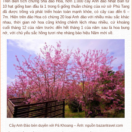
Trên diện tích chừng 5ha đảo Hoa, hơn 1.000 cây Anh đào Nhật Bản từ
10 hạt giống ban đầu là 1 trong 6 giống thuần chủng của xứ sở Phù Tang
đã được trồng và phát triển hoàn toàn mạnh khỏe, có cây cao đến 6 –
7m. Hiện trên đảo Hoa có chừng 20 loại Anh đào với nhiều màu sắc khác
nhau, thời gian nở hoa cũng không chênh lệch nhau nhiều, cứ khoảng
cuối tháng 12 của năm trước đến hết tháng 1 của năm sau là hoa bung
nở, với chủ yếu sắc hồng tươi nhẹ nhàng báo hiệu Năm mới về.
Cây Anh Đào bén duyên với Pá Khoang – Ảnh: nguồn bazantravel.com